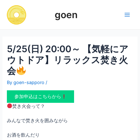
Skip
to
goen
content
Main
Men
5/25(日) 20:00～ 【気軽にア
ウトドア】リラックス焚き火
会
By
goen-sapporo
/
参加申込はこちらから
焚き火会って？
みんなで焚き火を囲みながら
お酒を飲んだり