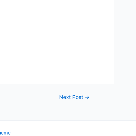
Next Post
→
heme