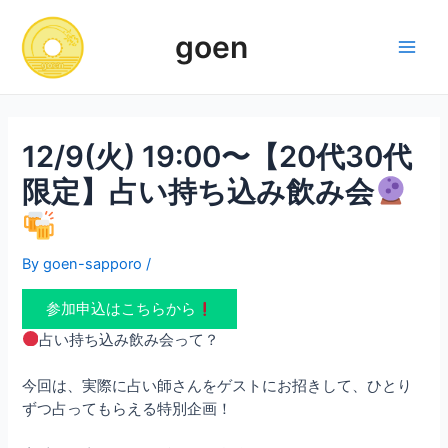
Skip
to
goen
content
Main
Men
12/9(火) 19:00〜【20代30代
限定】占い持ち込み飲み会
By
goen-sapporo
/
参加申込はこちらから
占い持ち込み飲み会って？
今回は、実際に占い師さんをゲストにお招きして、ひとり
ずつ占ってもらえる特別企画！