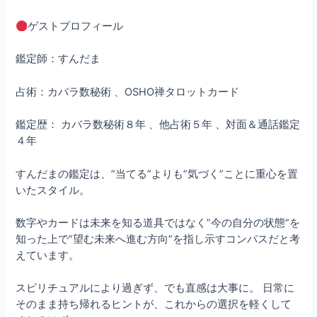
ゲストプロフィール
鑑定師：すんだま
占術：カバラ数秘術 、OSHO禅タロットカード
鑑定歴： カバラ数秘術８年 、他占術５年 、対面＆通話鑑定
４年
すんだまの鑑定は、”当てる”よりも”気づく”ことに重心を置
いたスタイル。
数字やカードは未来を知る道具ではなく”今の自分の状態”を
知った上で”望む未来へ進む方向”を指し示すコンパスだと考
えています。
スピリチュアルにより過ぎず、でも直感は大事に。 日常に
そのまま持ち帰れるヒントが、これからの選択を軽くして