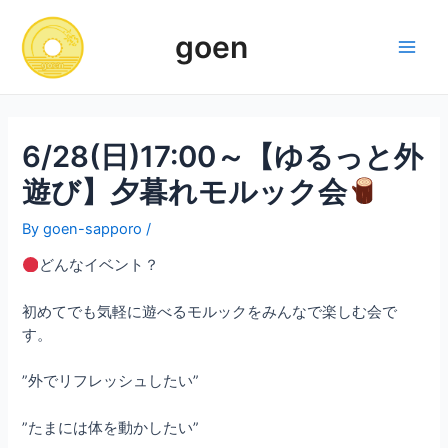
Skip
to
goen
content
Main
Men
6/28(日)17:00～【ゆるっと外
遊び】夕暮れモルック会
By
goen-sapporo
/
どんなイベント？
初めてでも気軽に遊べるモルックをみんなで楽しむ会で
す。
”外でリフレッシュしたい”
”たまには体を動かしたい”