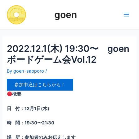
Skip
to
goen
content
Main
Men
2022.12.1(木) 19:30〜 goen
ボードゲーム会Vol.12
By
goen-sapporo
/
参加申込はこちらから！
概要
日
付：
12
月
1
日
(
木
)
時
間：
19:30
〜
21:30
場
所：参加者のみお伝えします