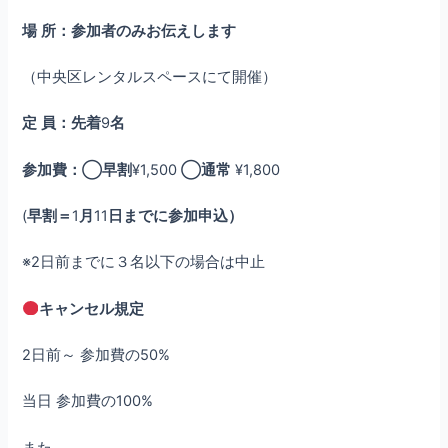
場
所：参加者のみお伝えします
（中央区レンタルスペースにて開催）
定
員：先着
9
名
参加費：◯早割
¥1,500
◯通常
¥1,800
(
早割＝
1
月
11
日までに参加申込）
※2日前までに３名以下の場合は中止
キャンセル規定
2日前～ 参加費の50%
当日 参加費の100%
また、