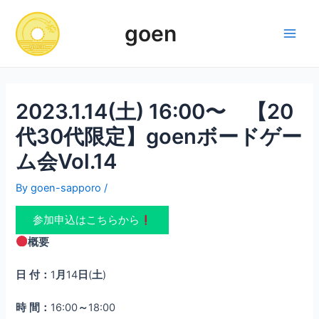
Skip
to
goen
content
Main
Men
2023.1.14(土) 16:00〜 【20
代30代限定】goenボードゲー
ム会Vol.14
By
goen-sapporo
/
参加申込はこちらから
概要
日
付：
1
月
14
日
(
土
)
時
間：
16:00
～
18:00