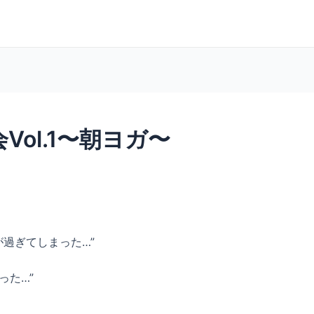
活会Vol.1〜朝ヨガ〜
が過ぎてしまった…”
った…”