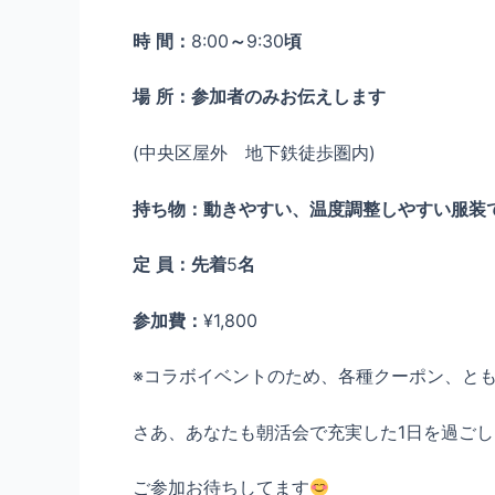
時
間：
8:00
～
9:30
頃
場
所：参加者のみお伝えします
(中央区屋外 地下鉄徒歩圏内)
持ち物：動きやすい、温度調整しやすい服装
定
員：先着
5
名
参加費：
¥1,800
※コラボイベントのため、各種クーポン、と
さあ、あなたも朝活会で充実した1日を過ご
ご参加お待ちしてます