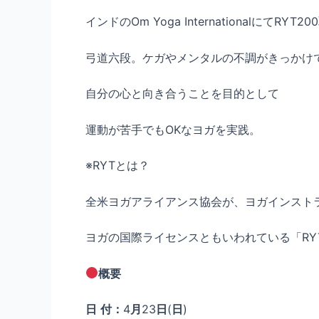
インドのOm Yoga InternationalにてRYT2
弓道六段。ケガやメンタルの不調がきっかけ
自分の心と向き合うことを目的として
運動が苦手でもOKなヨガを実践。
※RYTとは？
全米ヨガアライアンス協会が、ヨガインスト
ヨガの国際ライセンスともいわれている「RY
概要
日
付：
4
月
23
日
(
日
)