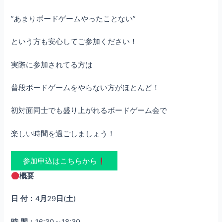
”あまりボードゲームやったことない”
という方も安心してご参加ください！
実際に参加されてる方は
普段ボードゲームをやらない方がほとんど！
初対面同士でも盛り上がれるボードゲーム会で
楽しい時間を過ごしましょう！
参加申込はこちらから
概要
日
付：
4
月
29
日
(
土
)
時
間：
16:30
～
18:30