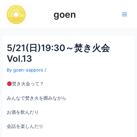
Skip
to
goen
content
Main
Men
5/21(日)19:30～焚き火会
Vol.13
By
goen-sapporo
/
焚き火会って？
みんなで焚き火を囲みながら
お酒を飲んだり
会話を楽しんだり