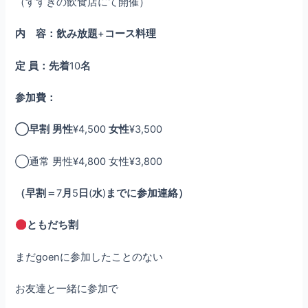
（すすきの飲食店にて開催）
内 容：飲み放題
+
コース料理
定
員：先着
10
名
参加費：
◯早割
男性
¥4,500
女性
¥3,500
◯通常 男性¥4,800 女性¥3,800
（早割＝
7
月
5
日
(
水
)
までに参加連絡）
ともだち割
まだgoenに参加したことのない
お友達と一緒に参加で