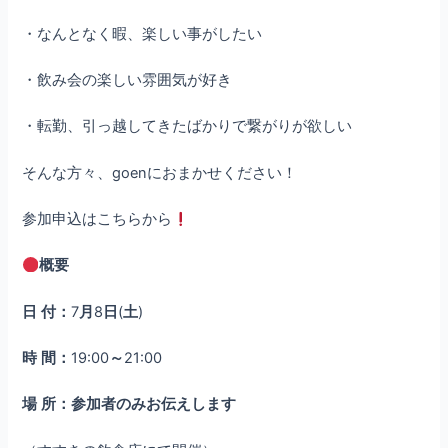
・なんとなく暇、楽しい事がしたい
・飲み会の楽しい雰囲気が好き
・転勤、引っ越してきたばかりで繋がりが欲しい
そんな方々、goenにおまかせください！
参加申込はこちらから
概要
日
付：
7
月
8
日
(
土
)
時
間：
19:00
～
21:00
場
所：参加者のみお伝えします