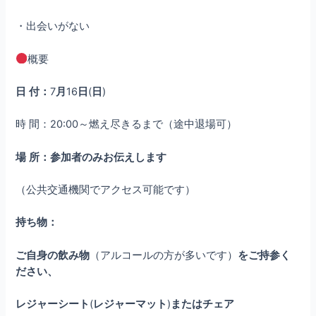
・出会いがない
概要
日
付：
7
月
16
日
(
日
)
時 間：20:00～燃え尽きるまで（途中退場可）
場
所：参加者のみお伝えします
（公共交通機関でアクセス可能です）
持ち物：
ご自身の飲み物
（アルコールの方が多いです）
をご持参く
ださい、
レジャーシート
(
レジャーマット
)
またはチェア