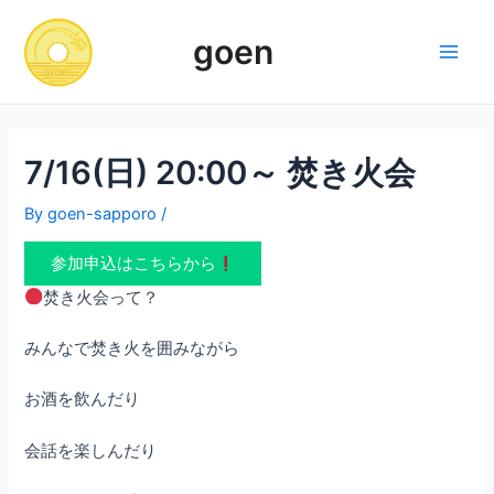
Skip
to
goen
content
Main
Men
7/16(日) 20:00～ 焚き火会
By
goen-sapporo
/
参加申込はこちらから
焚き火会って？
みんなで焚き火を囲みながら
お酒を飲んだり
会話を楽しんだり