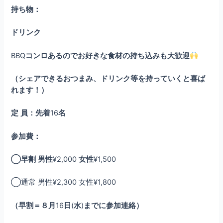
持ち物：
ドリンク
BBQ
コンロあるのでお好きな食材の持ち込みも大歓迎
（シェアできるおつまみ、ドリンク等を持っていくと喜ば
れます！）
定
員：先着
16
名
参加費：
◯早割
男性
¥2,000
女性
¥1,500
◯通常 男性¥2,300 女性¥1,800
（早割＝８月
16
日
(
水
)
までに参加連絡）