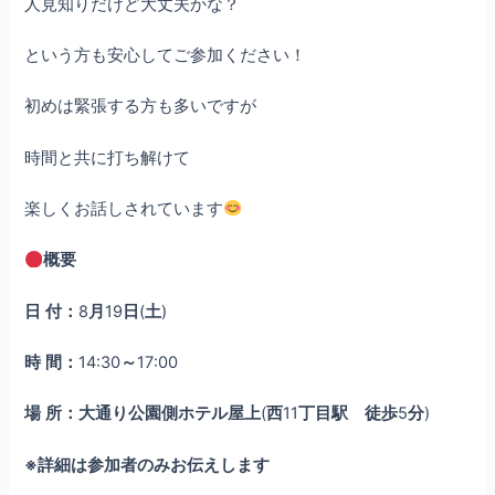
人見知りだけど大丈夫かな？
という方も安心してご参加ください！
初めは緊張する方も多いですが
時間と共に打ち解けて
楽しくお話しされています
概要
日
付：
8
月
19
日
(
土
)
時
間：
14:30
～
17:00
場
所：大通り公園側ホテル屋上
(
西
11
丁目駅 徒歩
5
分
)
※詳細は参加者のみお伝えします