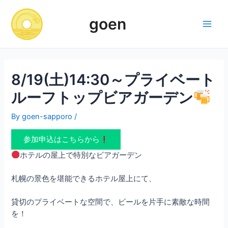
Skip
to
goen
content
Main
Men
8/19(土)14:30～プライベート
ルーフトップビアガーデン
By
goen-sapporo
/
参加申込はこちらから
ホテルの屋上で特別なビアガーデン
札幌の景色を堪能できるホテル屋上にて、
貸切のプライベートな空間で、ビールを片手に素敵な時間
を！