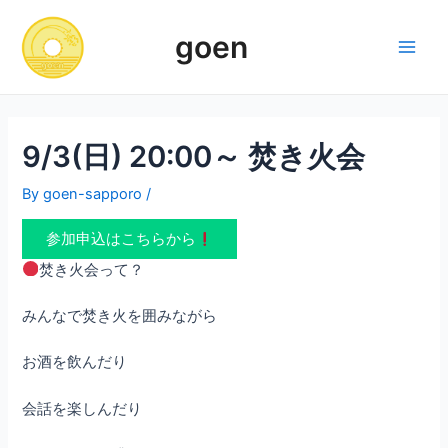
Skip
to
goen
content
Main
Men
9/3(日) 20:00～ 焚き火会
By
goen-sapporo
/
参加申込はこちらから
焚き火会って？
みんなで焚き火を囲みながら
お酒を飲んだり
会話を楽しんだり