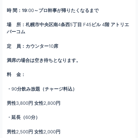
時
間：19
:00
～プロ幹事が帰りたくなるまで
場
所：札幌市中央区南
4
条西
5
丁目
F45
ビル
4
階
アトリエ
バーコム
定
員：カウンター
10
席
満席の場合は空き待ちとなります。
料
金：
・
90
分飲み放題（チャージ料込）
男性
3,800
円
女性
2,800
円
・延長（
60
分）
男性
2,500
円
女性
2,000
円