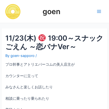
Skip
to
goen
content
Main
Men
11/23(木)
19:00～スナック
ごえん ～恋バナVer～
By
goen-sapporo
/
プロ幹事とアトリエバーコムの美人店主が
カウンターに立って
みなさんと楽しくお話したり
相談に乗ったり乗られたり