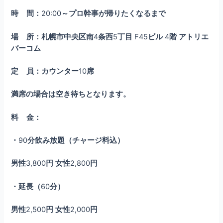
時
間：
20:00
～プロ幹事が帰りたくなるまで
場
所：札幌市中央区南
4
条西
5
丁目
F45
ビル
4
階
アトリエ
バーコム
定
員：カウンター
10
席
満席の場合は空き待ちとなります。
料
金：
・
90
分飲み放題（チャージ料込）
男性
3,800
円
女性
2,800
円
・延長（
60
分）
男性
2,500
円
女性
2,000
円