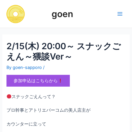
Skip
to
goen
content
Main
Men
2/15(木) 20:00～ スナックご
えん～猥談Ver～
By
goen-sapporo
/
参加申込はこちらから
スナックごえんって？
プロ幹事とアトリエバーコムの美人店主が
カウンターに立って