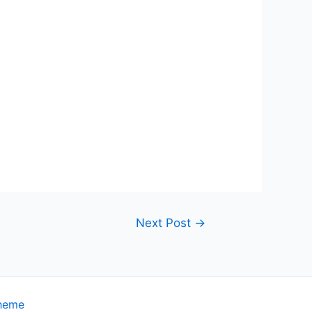
Next Post
→
heme