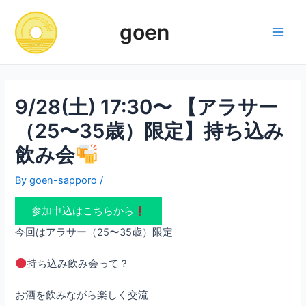
Skip
to
goen
content
Main
Men
9/28(土) 17:30〜 【アラサー
（25〜35歳）限定】持ち込み
飲み会
By
goen-sapporo
/
参加申込はこちらから
今回はアラサー（25〜35歳）限定
持ち込み飲み会って？
お酒を飲みながら楽しく交流