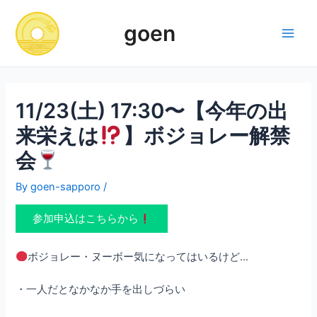
Skip
to
goen
content
Main
Men
11/23(土) 17:30〜【今年の出
来栄えは
】ボジョレー解禁
会
By
goen-sapporo
/
参加申込はこちらから
ボジョレー・ヌーボー気になってはいるけど…
・一人だとなかなか手を出しづらい